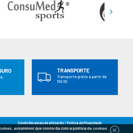
TRANSPORTE
GURO
Transporte grátis a partir de
a,
100.00
Condições gerais de utilização
/
Política de Privacidade
cookies, assumimos que concorda com a política de cookies
Preços com IVA Incluído.
Conflitos de Consumo
Copyright © CONSUMED 2018
|
Desenvolvimento e Design :