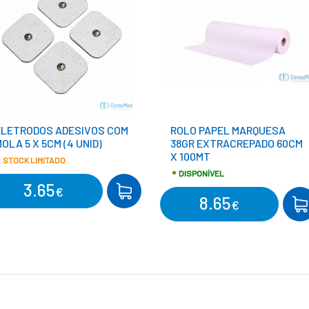
ELETRODOS ADESIVOS COM
ROLO PAPEL MARQUESA
OLA 5 X 5CM (4 UNID)
38GR EXTRACREPADO 60CM
X 100MT
STOCK LIMITADO
DISPONÍVEL
3.65
COMPRAR
€
8.65
CO
€