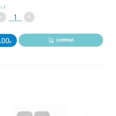
1
S:
.00
COMPRAR
€