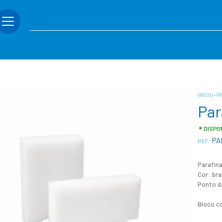
INÍCIO
P
Par
DISPO
PA
REF.:
Parafina
Cor: br
Ponto d
Bloco c