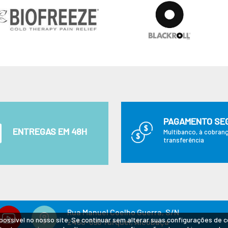
PAGAMENTO SE
ENTREGAS EM 48H
Multibanco, à cobranç
transferência
Rua Manuel Coelho Guerra, S/N
possível no nosso site. Se continuar sem alterar suas configurações de 
2460-896 Turquel, Alcobaça