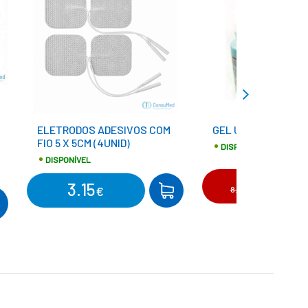
ELETRODOS ADESIVOS COM
GEL ULTRASSONS A
FIO 5 X 5CM (4UNID)
DISPONÍVEL
DISPONÍVEL
5.31
3.15
€
COMPRAR
€
8.85€
MPRAR