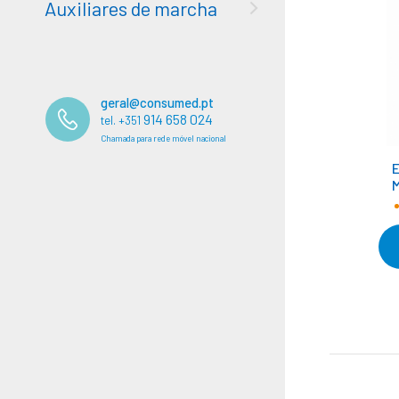
Auxiliares de marcha
geral@consumed.pt
914 658 024
tel. +351
Chamada para rede móvel nacional
M