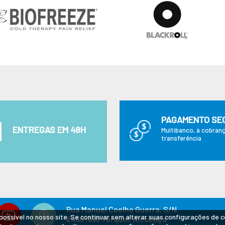
PAGAMENTO SE
ENTREGAS EM 48H
Multibanco, à cobranç
transferência
Rua Manuel Coelho Guerra, S/N
possível no nosso site. Se continuar sem alterar suas configurações de 
2460-896 Turquel, Alcobaça