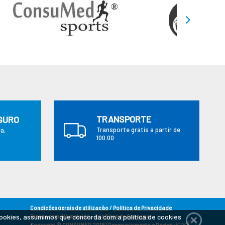
TRANSPORTE
GURO
Transporte grátis a partir de
a,
100.00
Condições gerais de utilização
/
Política de Privacidade
cookies, assumimos que concorda com a política de cookies
Preços com IVA Incluído.
Conflitos de Consumo
Copyright © CONSUMED 2018
|
Desenvolvimento e Design :