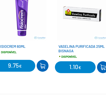
ISIOCREM 60ML
VASELINA PURIFICADA 25ML
BISNAGA
DISPONÍVEL
DISPONÍVEL
9.75
COMPRAR
1.10
€
CO
€