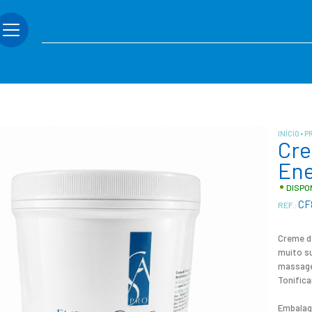
INÍCIO
P
Cr
Ene
DISPO
CF
REF.:
Creme d
muito su
massage
Tonifica
Embalag