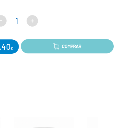
.40
COMPRAR
€