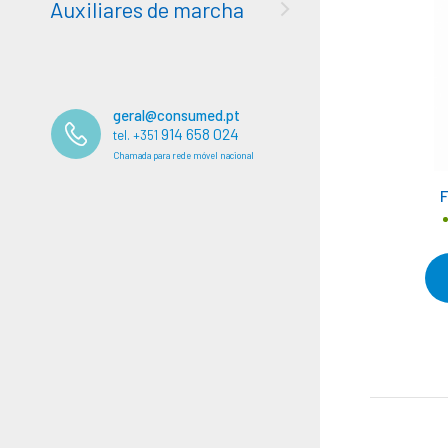
Auxiliares de marcha
geral@consumed.pt
914 658 024
tel. +351
Chamada para rede móvel nacional
F