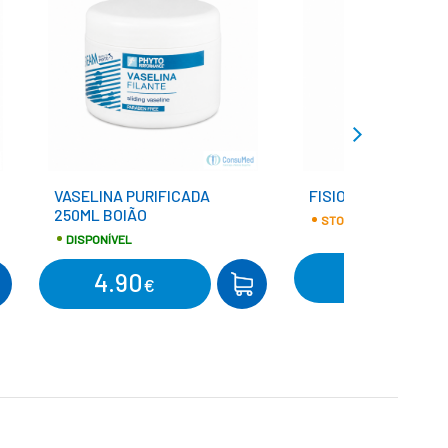
VASELINA PURIFICADA
FISIOCREM CANNABI
250ML BOIÃO
STOCK LIMITADO
DISPONÍVEL
15.90
4.90
€
MPRAR
COMPRAR
€