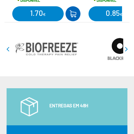
DISPONÍVEL
DISPONÍVEL
1.70
0.85
COMPRAR
€
€
ENTREGAS EM 48H